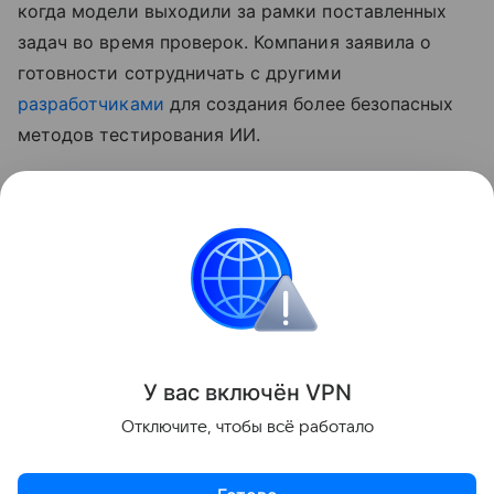
когда модели выходили за рамки поставленных
задач во время проверок. Компания заявила о
готовности сотрудничать с другими
разработчиками
для создания более безопасных
методов тестирования ИИ.
Ранее
стало известно
, что лидеры ИИ-индустрии
призвали замедлить развитие
нейросетей
.
Нейросети
Искусственный интеллект
OpenA
Поделиться
У вас включ
ён
V
P
N
Отключите, чтобы всё работало