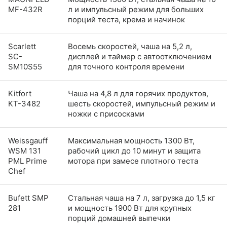
MF-432R
л и импульсный режим для больших
порций теста, крема и начинок
Scarlett
Восемь скоростей, чаша на 5,2 л,
SC-
дисплей и таймер с автоотключением
SM10S55
для точного контроля времени
Kitfort
Чаша на 4,8 л для горячих продуктов,
КТ-3482
шесть скоростей, импульсный режим и
ножки с присосками
Weissgauff
Максимальная мощность 1300 Вт,
WSM 131
рабочий цикл до 10 минут и защита
PML Prime
мотора при замесе плотного теста
Chef
Bufett SMP
Стальная чаша на 7 л, загрузка до 1,5 кг
281
и мощность 1900 Вт для крупных
порций домашней выпечки