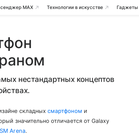
сенджер MAX
Технологии в искусстве
Гаджеты
тфон
краном
самых нестандартных концептов
ойствах.
изайне складных
смартфоном
и
орый значительно отличается от Galaxy
SM Arena
.