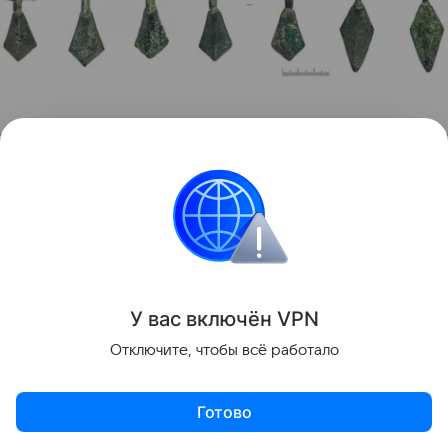
Крестовидные и двупластинчатая фибулы
источник:
ИА РАН
У вас включ
ён
V
P
N
Отключите, чтобы всё работало
Готово