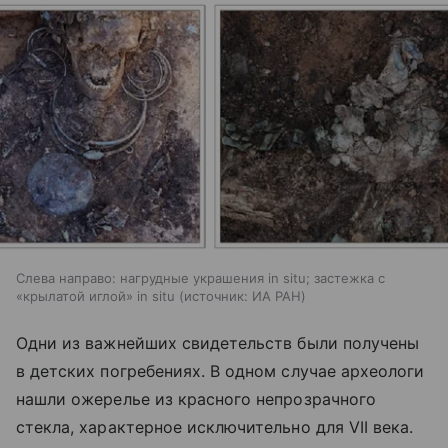
Слева направо: нагрудные украшения in situ; застежка с
«крылатой иглой» in situ
источник:
ИА РАН
Одни из важнейших свидетельств были получены
в детских погребениях. В одном случае археологи
нашли ожерелье из красного непрозрачного
стекла, характерное исключительно для VII века.