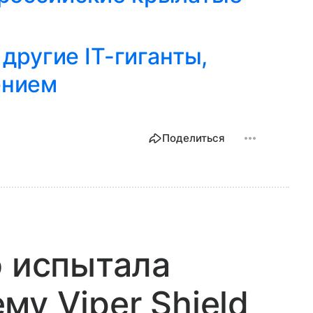
 другие IT-гиганты,
ением
Поделиться
о испытала
му Viper Shield