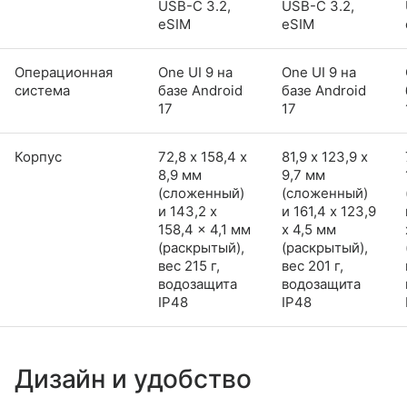
USB-C 3.2,
USB-C 3.2,
eSIM
eSIM
Операционная
One UI 9 на
One UI 9 на
система
базе Android
базе Android
17
17
Корпус
72,8 х 158,4 х
81,9 х 123,9 х
8,9 мм
9,7 мм
(сложенный)
(сложенный)
и 143,2 x
и 161,4 x 123,9
158,4 x 4,1 мм
x 4,5 мм
(раскрытый),
(раскрытый),
вес 215 г,
вес 201 г,
водозащита
водозащита
IP48
IP48
Дизайн и удобство