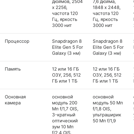
дюймов, 2504
7,6 дюйма,
x 2256,
1848 x 2448,
частота 120
частота 120
Гц, яркость
Гц, яркость
3000 нит
3000 нит
Процессор
Snapdragon 8
Snapdragon 8
Elite Gen 5 For
Elite Gen 5 For
Galaxy (3 нм)
Galaxy (3 нм)
Память
12 или 16 ГБ
12 или 16 ГБ
ОЗУ, 256, 512
ОЗУ, 256, 512
ГБ или 1 ТБ
ГБ или 1 ТБ
Основная
основной
основной
камера
модуль 200
модуль 50 Мп
Мп f/1,7 OIS,
f/1,8 OIS,
3-кратный
ультраширик
оптический
50 Мп f/1,9
зум 10 Мп
f/2,4 OIS,