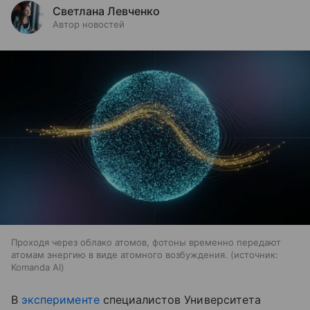
Светлана Левченко
Автор новостей
Проходя через облако атомов, фотоны временно передают
атомам энергию в виде атомного возбуждения.
источник:
Komanda AI
В
эксперименте
специалистов Университета