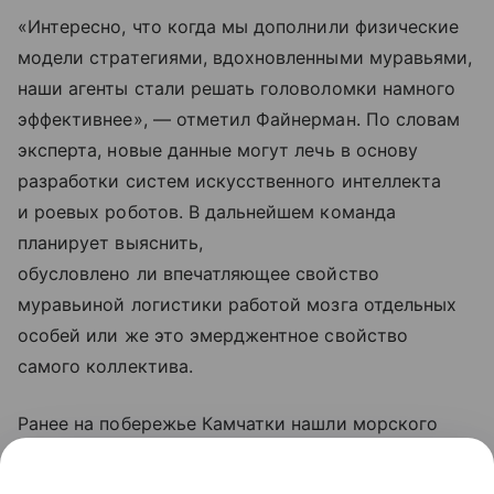
«Интересно, что когда мы дополнили физические
модели стратегиями, вдохновленными муравьями,
наши агенты стали решать головоломки намного
эффективнее», — отметил Файнерман. По словам
эксперта, новые данные могут лечь в основу
разработки систем искусственного интеллекта
и роевых роботов. В дальнейшем команда
планирует выяснить,
обусловлено ли впечатляющее свойство
муравьиной логистики работой мозга отдельных
особей или же это эмерджентное свойство
самого коллектива.
Ранее на побережье Камчатки нашли морского
комара, который был известен только по
образцам из Канады 1928 года. Подробности —