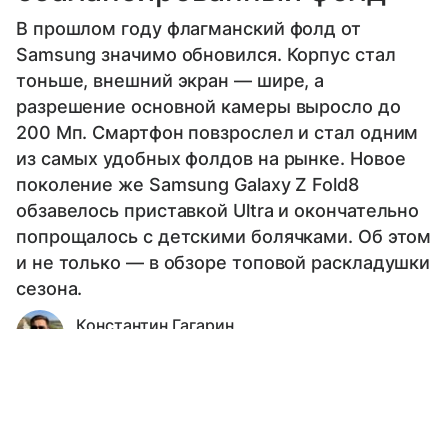
В прошлом году флагманский фолд от
Samsung значимо обновился. Корпус стал
тоньше, внешний экран — шире, а
разрешение основной камеры выросло до
200 Мп. Смартфон повзрослел и стал одним
из самых удобных фолдов на рынке. Новое
поколение же Samsung Galaxy Z Fold8
обзавелось приставкой Ultra и окончательно
попрощалось с детскими болячками. Об этом
и не только — в обзоре топовой раскладушки
сезона.
Константин Гагарин
Автор обзоров техники
Выберите комментарий
Выберите комментарий
Выберите комментарий
Выберите комментарий
Технические характеристики
Дизайн
Диспле
Информация полезная и актуальная
Информация полезная и актуальная
Информация полезная и актуальная
Информация полезная и актуальная