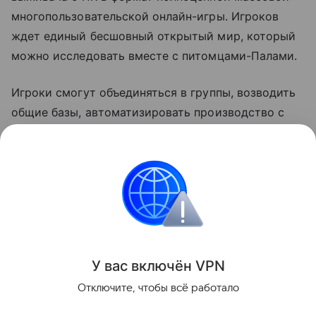
многопользовательской онлайн-игры. Игроков
ждет единый бесшовный открытый мир, который
можно исследовать вместе с питомцами-Палами.
Игроки смогут объединяться в группы, возводить
общие базы, автоматизировать производство с
помощью Палов, сражаться с боссами в открытом
мире или соревноваться с другими игроками в
PvP-режимах. Релиз Palworld Online запланирован
на 2026 год.
Игры
У вас включ
ён
V
P
N
Поделиться
Отключите, чтобы всё работало