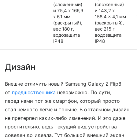
(сложенный)
(сложенный)
и 75,4 x 166,9
и 143,2 x
x 6,1 мм
158,4 x 4,1 мм
(раскрытый),
(раскрытый),
вес 180 г,
вес 215 г,
водозащита
водозащита
IP48
IP48
Дизайн
Внешне отличить новый Samsung Galaxy Z Flip8
от
предшественника
невозможно. По сути,
перед нами тот же смартфон, который просто
стал немного легче и тоньше. В остальном дизайн
не претерпел каких-либо изменений. И это даже
простительно, ведь текущий вид устройства
доведен до идеала. Тут большой внешний экран