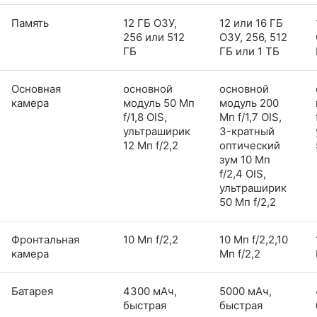
Память
12 ГБ ОЗУ,
12 или 16 ГБ
256 или 512
ОЗУ, 256, 512
ГБ
ГБ или 1 ТБ
Основная
основной
основной
камера
модуль 50 Мп
модуль 200
f/1,8 OIS,
Мп f/1,7 OIS,
ультраширик
3-кратный
12 Мп f/2,2
оптический
зум 10 Мп
f/2,4 OIS,
ультраширик
50 Мп f/2,2
Фронтальная
10 Мп f/2,2
10 Мп f/2,2,10
камера
Мп f/2,2
Батарея
4300 мАч,
5000 мАч,
быстрая
быстрая