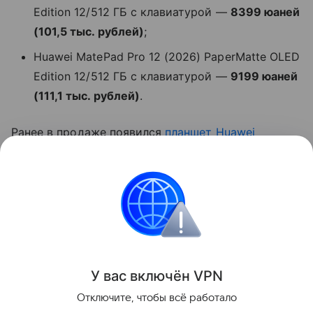
Edition 12/512 ГБ с клавиатурой —
8399 юаней
(101,5 тыс. рублей)
;
Huawei MatePad Pro 12 (2026) PaperMatte OLED
Edition 12/512 ГБ с клавиатурой —
9199 юаней
(111,1 тыс. рублей)
.
Ранее в продаже появился
планшет
Huawei
MatePad Mini
.
Huawei
Планшеты
Поделиться
У вас включ
ён
V
P
N
Отключите, чтобы всё работало