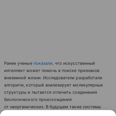
Ранее ученые
показали
, что искусственный
интеллект может помочь в поиске признаков
внеземной жизни. Исследователи разработали
алгоритм, который анализирует молекулярные
структуры и пытается отличить соединения
биологического происхождения
от неорганических. В будущем такие системы
могут установить на космические аппараты