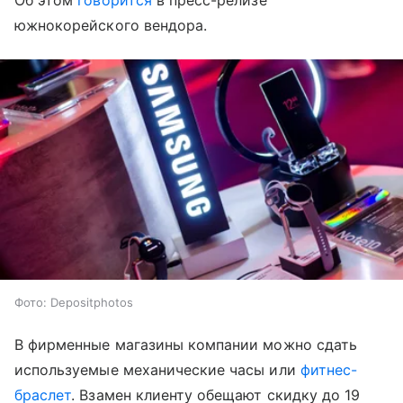
Об этом
говорится
в пресс-релизе
южнокорейского вендора.
Фото: Depositphotos
В фирменные магазины компании можно сдать
используемые механические часы или
фитнес-
браслет
. Взамен клиенту обещают скидку до 19