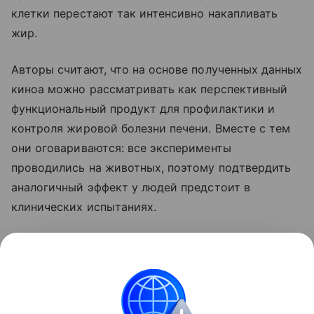
клетки перестают так интенсивно накапливать
жир.
Авторы считают, что на основе полученных данных
киноа можно рассматривать как перспективный
функциональный продукт для профилактики и
контроля жировой болезни печени. Вместе с тем
они оговариваются: все эксперименты
проводились на животных, поэтому подтвердить
аналогичный эффект у людей предстоит в
клинических испытаниях.
Ранее мы рассказывали о том, что
привычная
ягода оказалась способна снижать проявления
жировой болезни печени
.