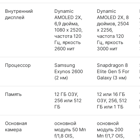
Внутренний
Dynamic
Dynamic
дисплей
AMOLED 2X,
AMOLED 2X, 8
6,9 дюйма,
дюймов, 2504
1080 x 2520,
x 2256,
частота 120
частота 120
Гц, яркость
Гц, яркость
2600 нит
3000 нит
Процессор
Samsung
Snapdragon 8
Exynos 2600
Elite Gen 5 For
(2 нм)
Galaxy (3 нм)
Память
12 ГБ ОЗУ,
12 или 16 ГБ
256 или 512
ОЗУ, 256, 512
ГБ
ГБ или 1 ТБ
Основная
основной
основной
камера
модуль 50 Мп
модуль 200
f/1,8 OIS,
Мп f/1,7 OIS,