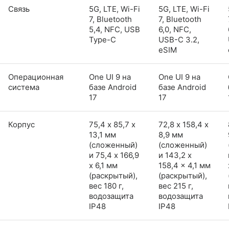
Связь
5G, LTE, Wi-Fi
5G, LTE, Wi-Fi
7, Bluetooth
7, Bluetooth
5,4, NFC, USB
6,0, NFC,
Type-C
USB-C 3.2,
eSIM
Операционная
One UI 9 на
One UI 9 на
система
базе Android
базе Android
17
17
Корпус
75,4 х 85,7 х
72,8 х 158,4 х
13,1 мм
8,9 мм
(сложенный)
(сложенный)
и 75,4 x 166,9
и 143,2 x
x 6,1 мм
158,4 x 4,1 мм
(раскрытый),
(раскрытый),
вес 180 г,
вес 215 г,
водозащита
водозащита
IP48
IP48