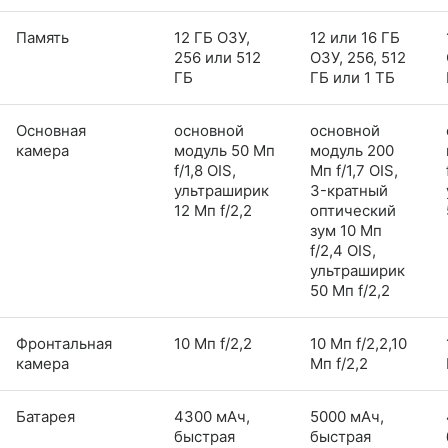
Память
12 ГБ ОЗУ,
12 или 16 ГБ
256 или 512
ОЗУ, 256, 512
ГБ
ГБ или 1 ТБ
Основная
основной
основной
камера
модуль 50 Мп
модуль 200
f/1,8 OIS,
Мп f/1,7 OIS,
ультраширик
3-кратный
12 Мп f/2,2
оптический
зум 10 Мп
f/2,4 OIS,
ультраширик
50 Мп f/2,2
Фронтальная
10 Мп f/2,2
10 Мп f/2,2,10
камера
Мп f/2,2
Батарея
4300 мАч,
5000 мАч,
быстрая
быстрая