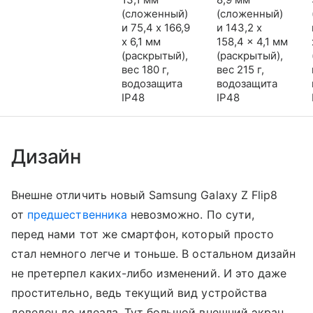
(сложенный)
(сложенный)
и 75,4 x 166,9
и 143,2 x
x 6,1 мм
158,4 x 4,1 мм
(раскрытый),
(раскрытый),
вес 180 г,
вес 215 г,
водозащита
водозащита
IP48
IP48
Дизайн
Внешне отличить новый Samsung Galaxy Z Flip8
от
предшественника
невозможно. По сути,
перед нами тот же смартфон, который просто
стал немного легче и тоньше. В остальном дизайн
не претерпел каких-либо изменений. И это даже
простительно, ведь текущий вид устройства
доведен до идеала. Тут большой внешний экран