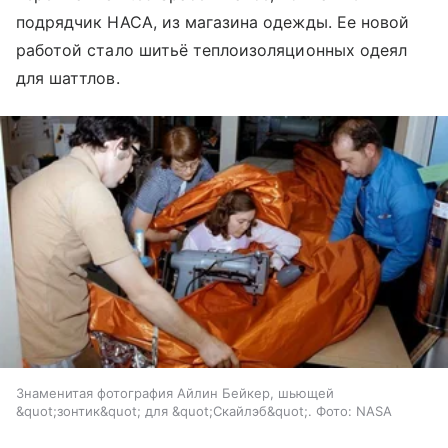
подрядчик НАСА, из магазина одежды. Ее новой
работой стало шитьё теплоизоляционных одеял
для шаттлов.
Знаменитая фотография Айлин Бейкер, шьющей
&quot;зонтик&quot; для &quot;Скайлэб&quot;. Фото: NASA