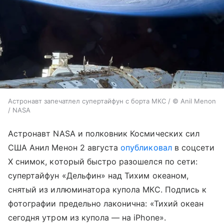
Астронавт запечатлел супертайфун с борта МКС / © Anil Menon
/ NASA
Астронавт NASA и полковник Космических сил
США Анил Менон 2 августа
опубликовал
в соцсети
X снимок, который быстро разошелся по сети:
супертайфун «Дельфин» над Тихим океаном,
снятый из иллюминатора купола МКС. Подпись к
фотографии предельно лаконична: «Тихий океан
сегодня утром из купола — на iPhone».