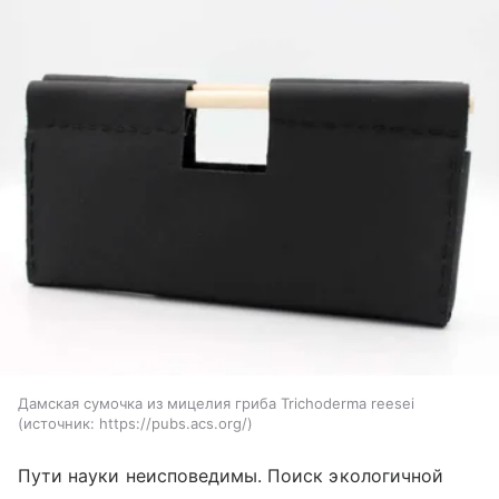
Дамская сумочка из мицелия гриба Trichoderma reesei
источник:
https://pubs.acs.org/
Пути науки неисповедимы. Поиск экологичной