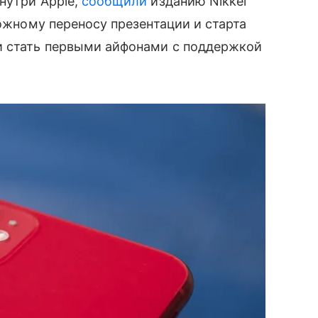
внутри Apple,
сообщили
изданию Nikkei
можному переносу презентации и старта
и стать первыми айфонами с поддержкой