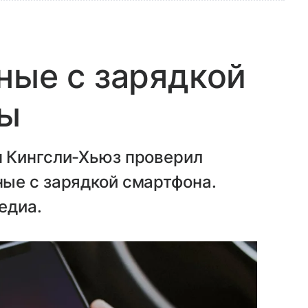
ные с зарядкой
фы
 Кингсли-Хьюз проверил
ые с зарядкой смартфона.
едиа.