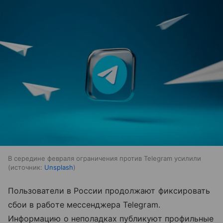
В середине февраля ограничения против Telegram усилили
источник:
Unsplash
Пользователи в России продолжают фиксировать
сбои в работе мессенджера Telegram.
Информацию о неполадках публикуют профильные