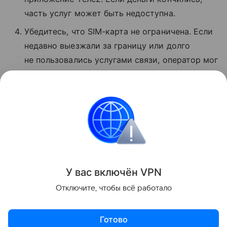
часть услуг может быть недоступна.
Убедитесь, что SIM-карта не ограничена. Если
недавно выезжали за границу или долго
не пользовались услугами связи, оператор мог
временно заблокировать звонки и интернет.
Если ничего не помогло, позвоните
в поддержку по номеру 611 с мобильного T2.
Сбои
Поделиться
У вас включ
ён
V
P
N
Отключите, чтобы всё работало
Готово