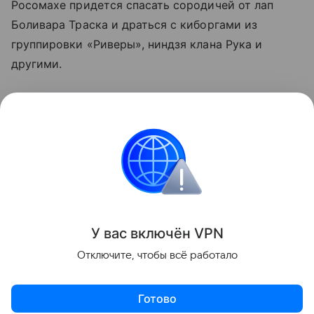
Росомахе придется спасать сородичей от лап
Боливара Траска и драться с киборгами из
группировки «Риверы», ниндзя клана Рука и
другими.
Marvel’s Wolverine выйдет 15 сентября 2026 года
эксклюзивно на PlayStation 5. Предзаказы уже
стартовали. Базовое издание обойдется в $70
(~5500 рублей).
Игры
У вас включ
ён
V
P
N
Поделиться
Отключите, чтобы всё работало
Готово