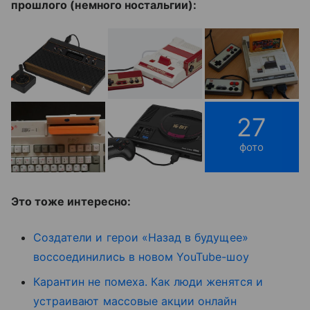
прошлого (немного ностальгии):
27
фото
Это тоже интересно:
Создатели и герои «Назад в будущее»
воссоединились в новом YouTube-шоу
Карантин не помеха. Как люди женятся и
устраивают массовые акции онлайн