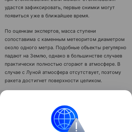
удастся зафиксировать, первые снимки могут
появиться уже в ближайшее время.
По оценкам экспертов, масса ступени
сопоставима с каменным метеоритом диаметром
около одного метра. Подобные объекты регулярно
падают на Землю, однако в большинстве случаев
практически полностью сгорают в атмосфере. В
случае с Луной атмосфера отсутствует, поэтому
ракета достигнет поверхности целиком.
Ранее стало известно, что лунный грунт
рассказал
об атмосфере древней Земли.
космос
SpaceX
Луна
российские ученые