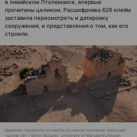
в ливийском Птолемаисе, впервые
прочитаны целиком. Расшифровка 626 клейм
заставила пересмотреть и датировку
сооружения, и представления о том, как его
строили.
Древние строители оставили на камнях послание через две
тысячи лет / Miron Bogacki, University of Warsaw/European