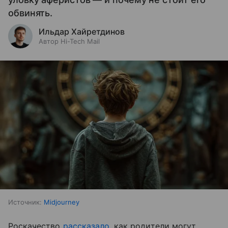
обвинять.
Ильдар Хайретдинов
Автор Hi-Tech Mail
Источник:
Midjourney
Роскачество
рассказало
, как родители могут