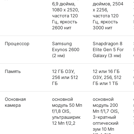
6,9 дюйма,
дюймов, 2504
1080 x 2520,
x 2256,
частота 120
частота 120
Гц, яркость
Гц, яркость
2600 нит
3000 нит
Процессор
Samsung
Snapdragon 8
Exynos 2600
Elite Gen 5 For
(2 нм)
Galaxy (3 нм)
Память
12 ГБ ОЗУ,
12 или 16 ГБ
256 или 512
ОЗУ, 256, 512
ГБ
ГБ или 1 ТБ
Основная
основной
основной
камера
модуль 50 Мп
модуль 200
f/1,8 OIS,
Мп f/1,7 OIS,
ультраширик
3-кратный
12 Мп f/2,2
оптический
зум 10 Мп