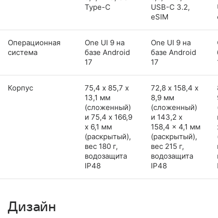
Type-C
USB-C 3.2,
eSIM
Операционная
One UI 9 на
One UI 9 на
система
базе Android
базе Android
17
17
Корпус
75,4 х 85,7 х
72,8 х 158,4 х
13,1 мм
8,9 мм
(сложенный)
(сложенный)
и 75,4 x 166,9
и 143,2 x
x 6,1 мм
158,4 x 4,1 мм
(раскрытый),
(раскрытый),
вес 180 г,
вес 215 г,
водозащита
водозащита
IP48
IP48
Дизайн