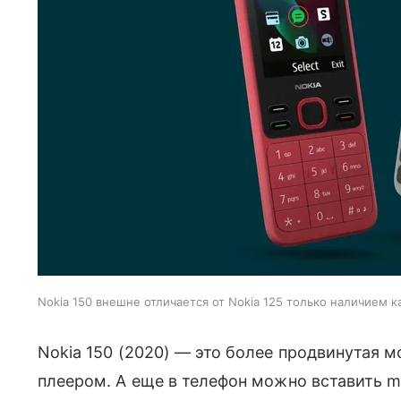
Nokia 150 внешне отличается от Nokia 125 только наличием к
Nokia 150 (2020) — это более продвинутая м
плеером. А еще в телефон можно вставить m