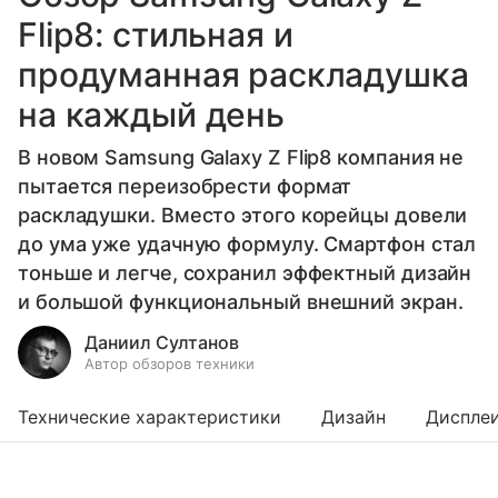
Flip8: стильная и
продуманная раскладушка
на каждый день
В новом Samsung Galaxy Z Flip8 компания не
пытается переизобрести формат
раскладушки. Вместо этого корейцы довели
до ума уже удачную формулу. Смартфон стал
тоньше и легче, сохранил эффектный дизайн
и большой функциональный внешний экран.
Даниил Султанов
Автор обзоров техники
Технические характеристики
Дизайн
Диспле
Выберите комментарий
Выберите комментарий
Выберите комментарий
Выберите комментарий