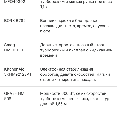
MFQ40302
турборежим и мягкая ручка при весе
1,1 кг
BORK B782
Венчики, крюки и блендерная
насадка для теста, кремов, соусов и
пюре
Smeg
Девять скоростей, плавный старт,
HMF01PKEU
турборежим и дисплей с индикацией
времени
KitchenAid
Электронная стабилизация
5KHM9212EPT
оборотов, девять скоростей, мягкий
старт и четыре типа насадок
GRAEF HM
Мощность 600 Вт, семь скоростей,
508
турборежим, шесть насадок и шнур
длиной 1,65 м