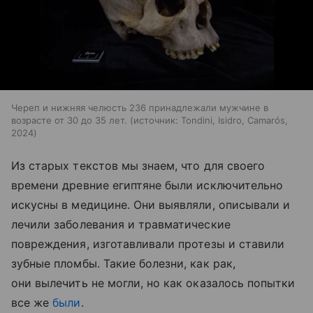
Череп и нижняя челюсть 236 принадлежали мужчине в
возрасте от 30 до 35 лет.
источник:
Tondini, Isidro, Camarós,
2024
Из старых текстов мы знаем, что для своего
времени древние египтяне были исключительно
искусны в медицине. Они выявляли, описывали и
лечили заболевания и травматические
повреждения, изготавливали протезы и ставили
зубные пломбы. Такие болезни, как рак,
они вылечить не могли, но как оказалось попытки
все же
были
.