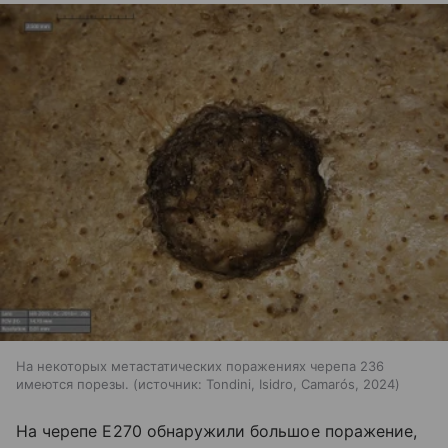
На некоторых метастатических поражениях черепа 236
имеются порезы.
источник:
Tondini, Isidro, Camarós, 2024
На черепе E270 обнаружили большое поражение,