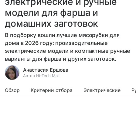
электрические и ручные
модели для фарша и
домашних заготовок
В подборку вошли лучшие мясорубки для
дома в 2026 году: производительные
электрические модели и компактные ручные
варианты для фарша и других заготовок.
Анастасия Ершова
Автор Hi-Tech Mail
Обзор
Критерии отбора
Электрические
Р
Выберите комментарий
Выберите комментарий
Выберите комментарий
Информация полезная и актуальная
Информация полезная и актуальная
Информация полезная и актуальная