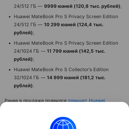
24/512 ГБ —
9999 юаней (120,8 тыс. рублей)
;
Huawei MateBook Pro S Privacy Screen Edition
24/512 ГБ —
10 299 юаней (124,4 тыс.
рублей)
;
Huawei MateBook Pro S Privacy Screen Edition
24/1024 ГБ —
11 799 юаней (142,5 тыс.
рублей)
;
Huawei MateBook Pro S Collector’s Edition
32/1024 ГБ —
14 999 юаней (181,2 тыс.
рублей)
.
Ранее в продаже появился
планшет
Huawei
MatePad Mini
.