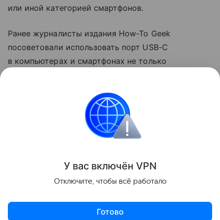
или иной категорией смартфонов.
Ранее журналисты издания How-To Geek
посоветовали использовать порт USB-C
в компьютерах и смартфонах не только
для зарядки. Они рассказали, что с помощью
разъема можно передавать файлы на большой
скорости и подключаться к мониторам.
смартфоны
Поделиться
У вас включ
ён
V
P
N
Отключите, чтобы всё работало
Готово