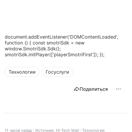
document.addEventListener('DOMContentLoaded',
function () { const smotriSdk = new
window.SmotriSdk.Sdk();
smotriSdk.initPlayer(['playerSmotriFirst']); });
Технологии
Госуслуги
Поделиться
11 часов назад
Источник:
Hi-Tech Mail
Технологии