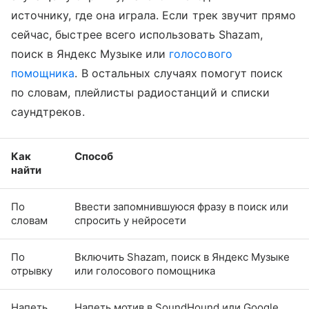
источнику, где она играла. Если трек звучит прямо
сейчас, быстрее всего использовать Shazam,
поиск в Яндекс Музыке или
голосового
помощника
. В остальных случаях помогут поиск
по словам, плейлисты радиостанций и списки
саундтреков.
Как
Способ
найти
По
Ввести запомнившуюся фразу в поиск или
словам
спросить у нейросети
По
Включить Shazam, поиск в Яндекс Музыке
отрывку
или голосового помощника
Напеть
Напеть мотив в SoundHound или Google