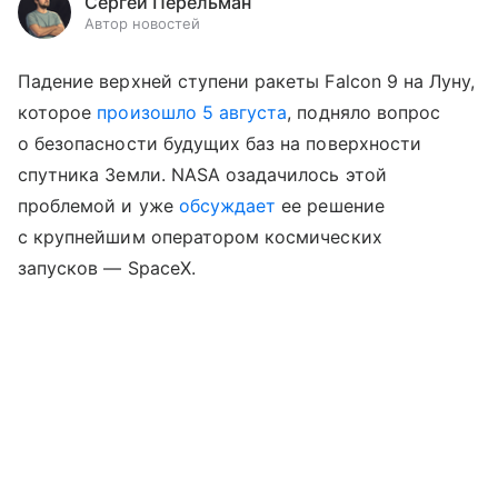
Сергей Перельман
Автор новостей
Падение верхней ступени ракеты Falcon 9 на Луну,
которое
произошло 5 августа
, подняло вопрос
о безопасности будущих баз на поверхности
спутника Земли. NASA озадачилось этой
проблемой и уже
обсуждает
ее решение
с крупнейшим оператором космических
запусков — SpaceX.
Выберите комментарий
Выберите комментарий
Выберите комментарий
Информация полезная и актуальная
Информация полезная и актуальная
Информация полезная и актуальная
Заголовок вводит в заблуждение
Заголовок вводит в заблуждение
Заголовок вводит в заблуждение
Материал содержит неполные данные
Материал содержит неполные данные
Материал содержит неполные данные