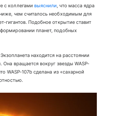
е с коллегами
выяснили
, что масса ядра
 ниже, чем считалось необходимым для
нет-гигантов. Подобное открытие ставит
 формировании планет, подобных
 Экзопланета находится
на расстоянии
ы. Она вращается вокруг звезды WASP-
что
WASP-107b
сделана из
«сахарной
лотностью.