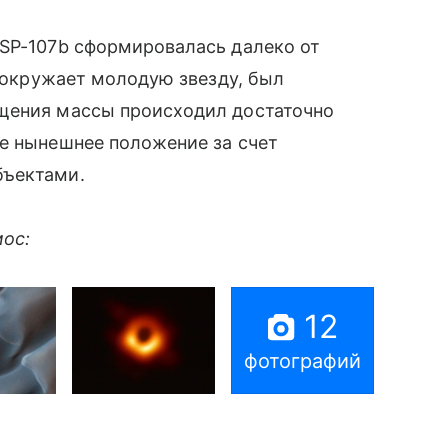
ASP-107b сформировалась далеко от
но окружает молодую звезду, был
щения массы происходил достаточно
ое нынешнее положение за счет
бъектами.
мос:
12
фотографий