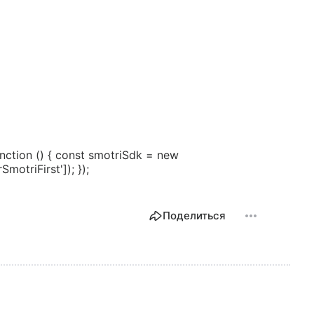
ction () { const smotriSdk = new
motriFirst']); });
Поделиться