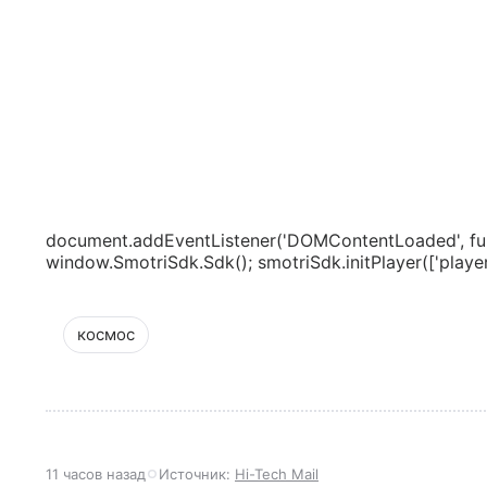
document.addEventListener('DOMContentLoaded', fun
window.SmotriSdk.Sdk(); smotriSdk.initPlayer(['playerS
космос
11 часов назад
Источник:
Hi-Tech Mail