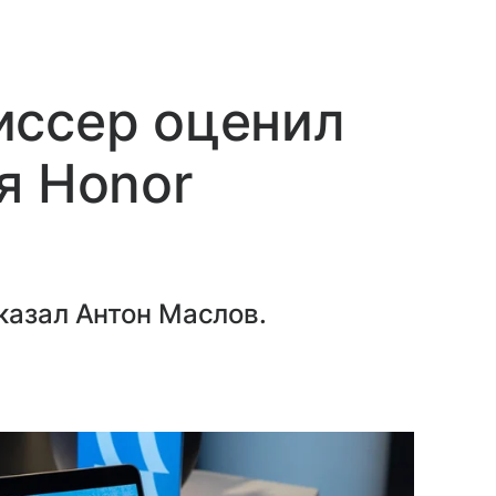
иссер оценил
я Honor
казал Антон Маслов.