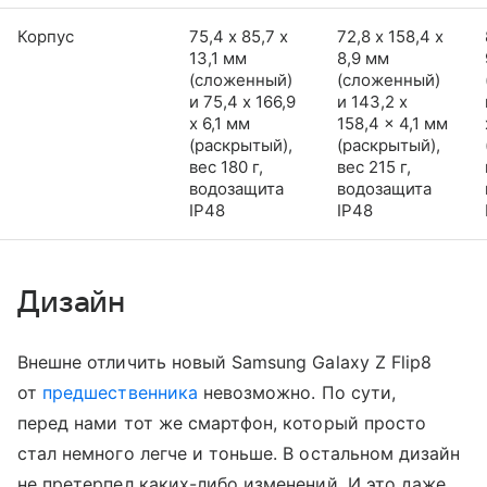
Корпус
75,4 х 85,7 х
72,8 х 158,4 х
13,1 мм
8,9 мм
(сложенный)
(сложенный)
и 75,4 x 166,9
и 143,2 x
x 6,1 мм
158,4 x 4,1 мм
(раскрытый),
(раскрытый),
вес 180 г,
вес 215 г,
водозащита
водозащита
IP48
IP48
Дизайн
Внешне отличить новый Samsung Galaxy Z Flip8
от
предшественника
невозможно. По сути,
перед нами тот же смартфон, который просто
стал немного легче и тоньше. В остальном дизайн
не претерпел каких-либо изменений. И это даже