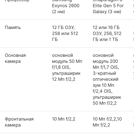
Exynos 2600
Elite Gen 5 For
(2 нм)
Galaxy (3 нм)
Память
12 ГБ ОЗУ,
12 или 16 ГБ
256 или 512
ОЗУ, 256, 512
ГБ
ГБ или 1 ТБ
Основная
основной
основной
камера
модуль 50 Мп
модуль 200
f/1,8 OIS,
Мп f/1,7 OIS,
ультраширик
3-кратный
12 Мп f/2,2
оптический
зум 10 Мп
f/2,4 OIS,
ультраширик
50 Мп f/2,2
Фронтальная
10 Мп f/2,2
10 Мп f/2,2,10
камера
Мп f/2,2