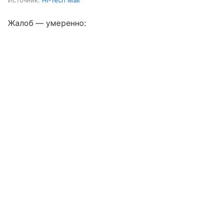
Источник:
Hi-Tech Mail
Жалоб — умеренно: