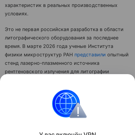
характеристик в реальных производственных
условиях.
Это не первая российская разработка в области
литографического оборудования за последнее
время. В марте 2026 года ученые Института
физики микроструктур РАН
представили
опытный
стенд лазерно-плазменного источника
рентгеновского излучения для литографии
с длиной волны 11,2 нм. Разработчики заявляли,
что использование ксеноновой плазмы вместо
традиционных оловянных мишеней позволяет
уменьшить износ оптической системы и повысить
срок службы оборудования.
Поделиться
У вас включ
ён
V
P
N