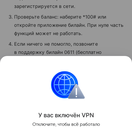
зарегистрируется в сети.
Проверьте баланс: наберите *100# или
откройте приложение билайн. При нуле часть
функций может не работать.
Если ничего не помогло, позвоните
в поддержку билайн 0611 (бесплатно
для абонентов). Сотрудники расскажут,
в чем проблема, и помогут восстановить
связь.
Сбои
Поделиться
У вас включ
ён
V
P
N
Отключите, чтобы всё работало