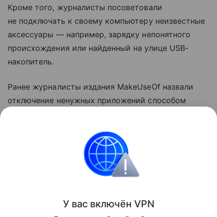
Кроме того, журналисты посоветовали
не подключать к своему компьютеру неизвестные
аксессуары — например, зарядку непонятного
происхождения или найденный на улице USB-
накопитель.
Ранее журналисты издания MakeUseOf назвали
отключение ненужных приложений способом
ускорить компьютер
на Windows. Также они
посоветовали выключить функции в меню
«Рекомендации и предложения».
ноутбуки
Поделиться
У вас включ
ён
V
P
N