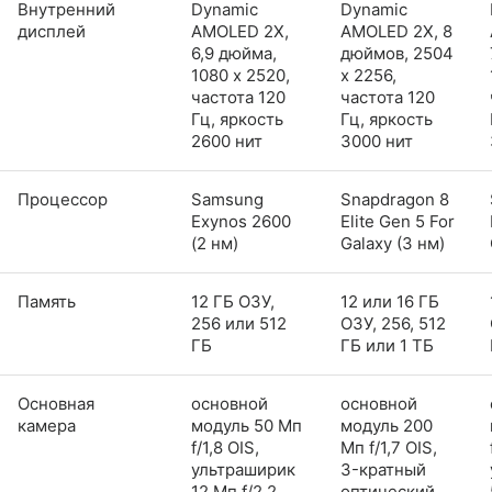
Внутренний
Dynamic
Dynamic
дисплей
AMOLED 2X,
AMOLED 2X, 8
6,9 дюйма,
дюймов, 2504
1080 x 2520,
x 2256,
частота 120
частота 120
Гц, яркость
Гц, яркость
2600 нит
3000 нит
Процессор
Samsung
Snapdragon 8
Exynos 2600
Elite Gen 5 For
(2 нм)
Galaxy (3 нм)
Память
12 ГБ ОЗУ,
12 или 16 ГБ
256 или 512
ОЗУ, 256, 512
ГБ
ГБ или 1 ТБ
Основная
основной
основной
камера
модуль 50 Мп
модуль 200
f/1,8 OIS,
Мп f/1,7 OIS,
ультраширик
3-кратный
12 Мп f/2,2
оптический