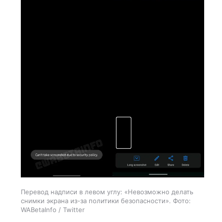
Перевод надписи в левом углу: «Невозможно делать
снимки экрана из-за политики безопасности». Фото:
WABetaInfo / Twitter