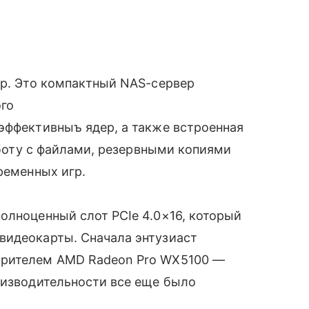
гр. Это компактный NAS-сервер
ого
эффективныъ ядер, а также встроенная
работу с файлами, резервными копиями
ременных игр.
олноценный слот PCIe 4.0×16, который
видеокарты. Сначала энтузиаст
орителем AMD Radeon Pro WX5100 —
оизводительности все еще было