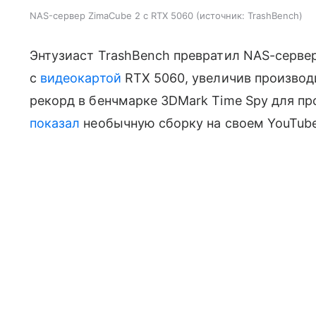
NAS-сервер ZimaCube 2 с RTX 5060
источник:
TrashBench
Энтузиаст TrashBench превратил NAS-серве
с
видеокартой
RTX 5060, увеличив производи
рекорд в бенчмарке 3DMark Time Spy для про
показал
необычную сборку на своем YouTube