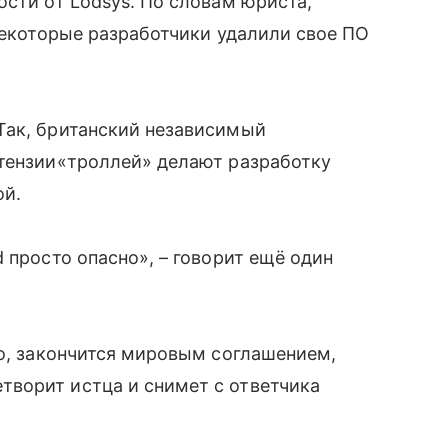
ности от Lodsys. По словам юриста,
 некоторые разработчики удалили свое ПО
ак, британский независимый
тензии
«
троллей» делают разработку
й.
 просто опасно», – говорит ещё один
го, закончится мировым соглашением,
творит истца и снимет с ответчика