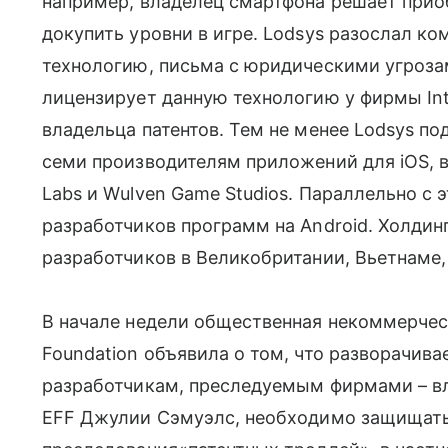
например, владелец смартфона решает при
докупить уровни в игре. Lodsys разослал 
технологию, письма с юридическими угрозами
лицензирует данную технологию у фирмы Inte
владельца патентов. Тем не менее Lodsys по
семи производителям приложений для iOS, вкл
Labs и Wulven Game Studios. Параллельно с 
разработчиков программ на Android. Холдинг
разработчиков в Великобритании, Вьетнаме,
В начале недели общественная некоммерческа
Foundation объявила о том, что разворачи
разработчикам, преследуемым фирмами – вл
EFF Джулии Сэмуэлс, необходимо защищать