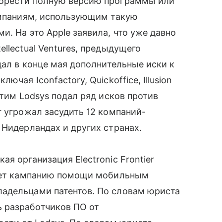
обрести полную версию программы или
компаниям, использующим такую
. На это Apple заявила, что уже давно
llectual Ventures, предыдущего
дал в конце мая дополнительные иски к
ючая Iconfactory, Quickoffice, Illusion
этим Lodsys подал ряд исков против
 угрожал засудить 12 компаний-
 Нидерландах и других странах.
я организация Electronic Frontier
вает кампанию помощи мобильным
адельцами патентов. По словам юриста
 разработчиков ПО от