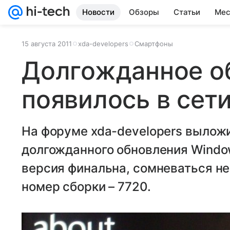
Новости
Обзоры
Статьи
Мес
15 августа 2011
xda-developers
Смартфоны
Долгожданное о
появилось в сет
На форуме xda-developers выло
долгожданного обновления Window
версия финальна, сомневаться не
номер сборки – 7720.