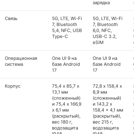
зарядка
Связь
5G, LTE, Wi-Fi
5G, LTE, Wi-Fi
7, Bluetooth
7, Bluetooth
5,4, NFC, USB
6,0, NFC,
Type-C
USB-C 3.2,
eSIM
Операционная
One UI 9 на
One UI 9 на
система
базе Android
базе Android
17
17
Корпус
75,4 х 85,7 х
72,8 х 158,4 х
13,1 мм
8,9 мм
(сложенный)
(сложенный)
и 75,4 x 166,9
и 143,2 x
x 6,1 мм
158,4 x 4,1 мм
(раскрытый),
(раскрытый),
вес 180 г,
вес 215 г,
водозащита
водозащита
IP48
IP48