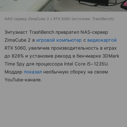
NAS-сервер ZimaCube 2 с RTX 5060
источник:
TrashBench
Энтузиаст TrashBench превратил NAS-сервер
ZimaCube 2 в
игровой компьютер
с
видеокартой
RTX 5060, увеличив производительность в играх
до 828% и установив рекорд в бенчмарке 3DMark
Time Spy для процессора Intel Core i5−1235U.
Моддер
показал
необычную сборку на своем
YouTube-канале.