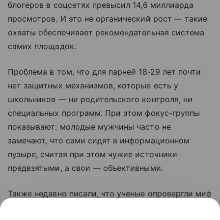
блогеров в соцсетях превысил 14,6 миллиарда
просмотров. И это не органический рост — такие
охваты обеспечивает рекомендательная система
самих площадок.
Проблема в том, что для парней 18-29 лет почти
нет защитных механизмов, которые есть у
школьников — ни родительского контроля, ни
специальных программ. При этом фокус-группы
показывают: молодые мужчины часто не
замечают, что сами сидят в информационном
пузыре, считая при этом чужие источники
предвзятыми, а свои — объективными.
Также недавно писали, что ученые опровергли миф
о том, что люди не меняются. Подробности в