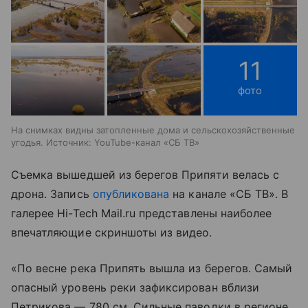
11
фото
На снимках видны затопленные дома и сельскохозяйственные
угодья. Источник: YouTube-канал «СБ ТВ»
Съемка вышедшей из берегов Припяти велась с
дрона. Запись
опубликована
на канале «СБ ТВ». В
галерее Hi-Tech Mail.ru представлены наиболее
впечатляющие скриншоты из видео.
«По весне река Припять вышла из берегов. Самый
опасный уровень реки зафиксирован вблизи
Петрикова — 780 см. Сильные паводки в регионе