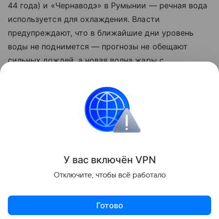
44 года) и «Чернаводэ» в Румынии — речная вода
используется для охлаждения. Власти
предупреждают, что в ближайшие дни уровень
воды не поднимется — прогнозы не обещают
сильных дождей, а новая волна жары с
температурами выше 38°C только усугубляет
ситуацию.
Читайте также нашу
статью
о том, как в
Атлантическом океане нашли затонувший 74 года
назад самолет.
У вас включ
ён
V
P
N
экология
История
Климат
Отключите, чтобы всё работало
Поделиться
Готово