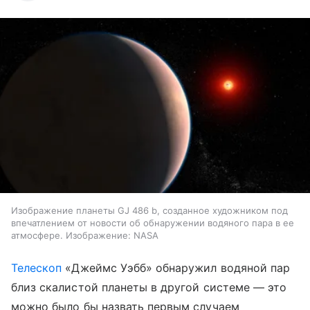
Изображение планеты GJ 486 b, созданное художником под
впечатлением от новости об обнаружении водяного пара в ее
атмосфере. Изображение: NASA
Телескоп
«Джеймс Уэбб» обнаружил водяной пар
близ скалистой планеты в другой системе — это
можно было бы назвать первым случаем