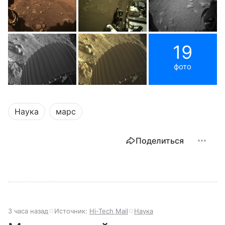
19
фото
Наука
марс
Поделиться
3 часа назад
Источник:
Hi-Tech Mail
Наука